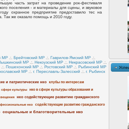
ольшую часть затрат на проведение рок-фестиваля
кого поселения - и материалы для сцены, и звуковое
году охранное предприятие предоставило тес на
. Так же оказало помощь и 2010 году.
й МР
.:.
Брейтовский МР
.:.
Гаврилов-Ямский МР
.:.
ышкинский МР
.:.
Некоузский МР
.:.
Некрасовский МР
.:.
.:.
Пошехонский МР
.:.
Ростовский МР
.:.
Рыбинский МР
Успе
рославский МР
.:.
г. Переславль-Залесский
.:.
г. Рыбинск
кие и патриотические нко
клубы по интересам
нко в сфере культуры образования и
в сфере культуры
нко содействующие развитию гражданского
свещения
содействующие развитию гражданского
фессиональные нко
социальные и благотворительные нко
е