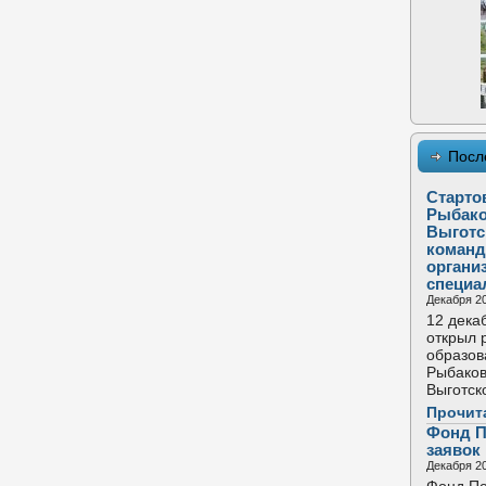
Посл
Старто
Рыбако
Выготс
команд
органи
специа
Декабря 20
12 дека
открыл 
образов
Рыбаков
Выготск
Прочит
Фонд П
заявок
Декабря 20