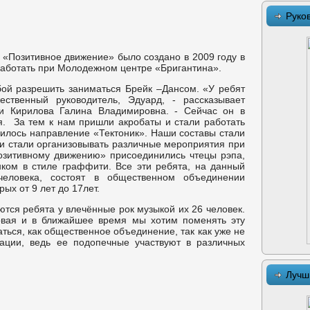
Руко
«Позитивное движение» было создано в 2009 году в
работать при Молодежном центре «Бригантина».
бой разрешить заниматься Брейк –Дансом. «У ребят
ственный руководитель, Эдуард, - рассказывает
и Кирилова Галина Владимировна. - Сейчас он в
я. За тем к нам пришли акробаты и стали работать
илось направление «Тектоник». Наши составы стали
ами стали организовывать различные мероприятия при
озитивному движению» присоединились чтецы рэпа,
ком в стиле граффити. Все эти ребята, на данный
человека, состоят в общественном объединении
ых от 9 лет до 17лет.
тся ребята у влечённые рок музыкой их 26 человек.
ковая и в ближайшее время мы хотим поменять эту
ться, как общественное объединение, так как уже не
зации, ведь ее подопечные участвуют в различных
Лучш