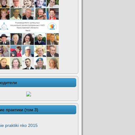
водители
ие практики (том 3)