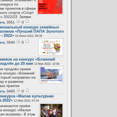
танина объявляет о
конкурса по
ке проектов в сфере
ного спорта «Спорт
х» 2022/23. Заявки
ать
3551
0
иональный конкурс семейных
оликов «Лучший ПАПА Золотого
– 2022»
02 Июня 2022, 09.39
ать
3540
0
заявок на конкурс «Ближний
продлён до 20 мая
13 Мая 2022, 10.06
ая продлён прием
на конкурс «Ближний
который направлен на
ку и развитие
вых практик
ать
3465
0
конкурса «Малая культурная
а 2022»
12 Мая 2022, 07.54
начинается приём
на конкурс «Малая
ная мозаика». В этом