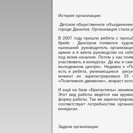
История организации:
Детское общественное объединение 
городе Данилов. Организация стала 
В 2007 году пришли ребята с прось
брейк - Дансеров появился художе
нынешний руководитель организаци
армии и я взяла руководство на себ
под моим началом. Потом у нас появ
участвовать в конкурсах. Да мы и с
молодежном центре». Недавно к «П
есть и ребята, увлекающиеся рисун
момент их зарегистрировано 33 
«Позитивное движение», возраст котор
И ещё на базе «Бригантины» занимаю
Этот вид работы ведётся как круж
форму работы. Так же зарегистрирова
соответствует потребностям органи
конкурсах.
Задачи организации: