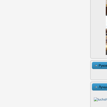
Руко
Лучш