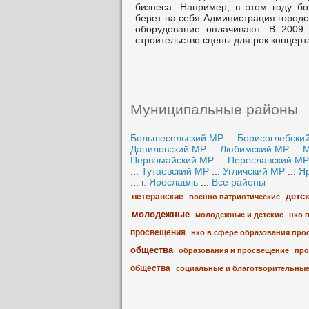
бизнеса. Например, в этом году б
берет на себя Администрация городс
оборудование оплачивают. В 2009 
строительство сцены для рок концерта
Муниципальные районы
Большесельский МР
.:.
Борисоглебски
Даниловский МР
.:.
Любимский МР
.:.
М
Первомайский МР
.:.
Переславский МР
.:.
Тутаевский МР
.:.
Угличский МР
.:.
Я
.:.
г. Ярославль
.:.
Все районы
детс
ветеранские
военно патриотические
молодежные
молодежные и детские
нко 
просвещения
нко в сфере образования про
общества
образования и просвещение
про
общества
социальные и благотворительны