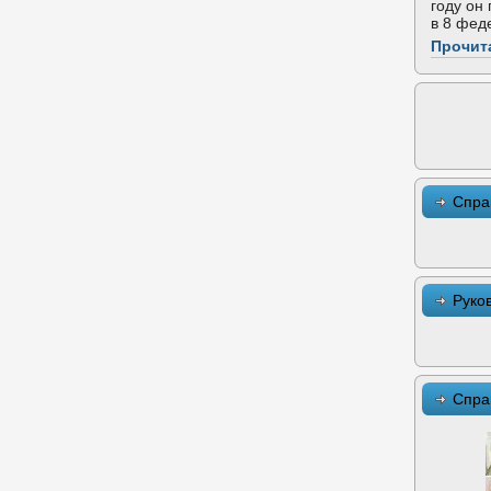
году он
в 8 фед
Прочит
Спра
Руко
Спра