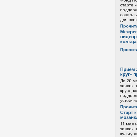
Фонд По
старте 
поддерж
социаль
для все
Прочит
Межрег
видеор
кольца 
Прочит
Приём 
круг» 
До 20 м
заявок 
круг», 
поддерж
устойчи
Прочит
Старт 
мозаик
11 мая 
заявок 
культур