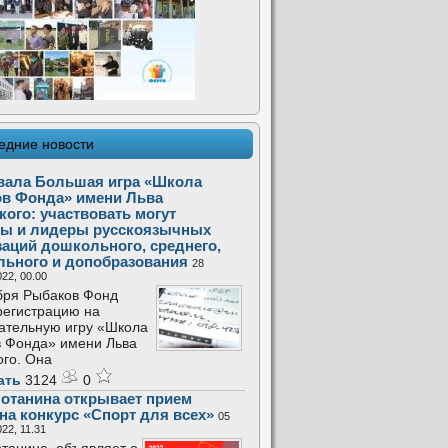
едние новости
вала Большая игра «Школа
в Фонда» имени Льва
кого: участвовать могут
ы и лидеры русскоязычных
заций дошкольного, среднего,
льного и допобразования
28
22, 00.00
бря Рыбаков Фонд
регистрацию на
ательную игру «Школа
 Фонда» имени Льва
ого. Она
ать
3124
0
отанина открывает прием
 на конкурс «Спорт для всех»
05
22, 11.31