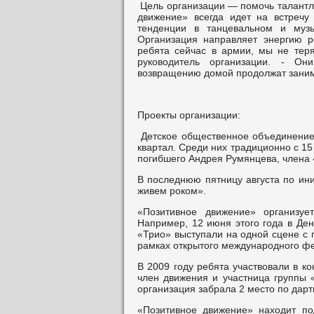
Цель организации — помочь талантли
движение» всегда идет на встречу
тенденции в танцевальном и музы
Организация направляет энергию р
ребята сейчас в армии, мы не теря
руководитель организации. - Он
возвращению домой продолжат заним
Проекты организации:
Детское общественное объединение 
квартал. Среди них традиционно с 15
погибшего Андрея Румянцева, члена 
В последнюю пятницу августа по ин
живем роком».
«Позитивное движение» организуе
Например, 12 июня этого года в Ден
«Трио» выступали на одной сцене с 
рамках открытого международного фе
В 2009 году ребята участвовали в к
член движения и участница группы «
организация забрала 2 место по дартц
«Позитивное движение» находит по