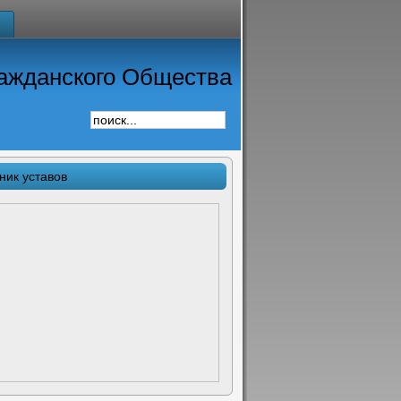
ажданского Общества
ник уставов