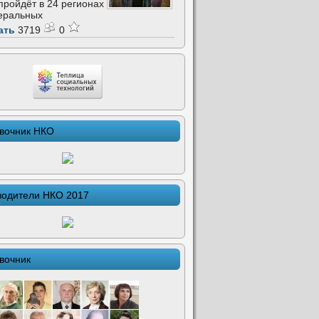
 пройдёт в 24 регионах
еральных
ать
3719
0
вочник НКО
водители НКО 2017
вочник