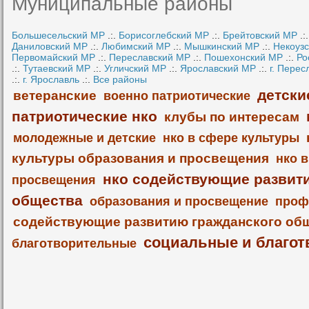
Муниципальные районы
Большесельский МР
.:.
Борисоглебский МР
.:.
Брейтовский МР
.:
Даниловский МР
.:.
Любимский МР
.:.
Мышкинский МР
.:.
Некоуз
Первомайский МР
.:.
Переславский МР
.:.
Пошехонский МР
.:.
Ро
.:.
Тутаевский МР
.:.
Угличский МР
.:.
Ярославский МР
.:.
г. Перес
.:.
г. Ярославль
.:.
Все районы
детски
ветеранские
военно патриотические
патриотические нко
клубы по интересам
молодежные и детские
нко в сфере культуры
культуры образования и просвещения
нко 
нко содействующие развит
просвещения
общества
образования и просвещение
проф
содействующие развитию гражданского об
социальные и благот
благотворительные