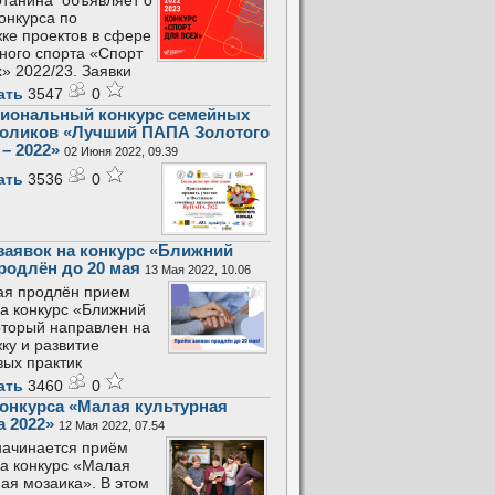
танина объявляет о
конкурса по
ке проектов в сфере
ного спорта «Спорт
х» 2022/23. Заявки
ать
3547
0
иональный конкурс семейных
оликов «Лучший ПАПА Золотого
– 2022»
02 Июня 2022, 09.39
ать
3536
0
заявок на конкурс «Ближний
продлён до 20 мая
13 Мая 2022, 10.06
ая продлён прием
на конкурс «Ближний
который направлен на
ку и развитие
вых практик
ать
3460
0
конкурса «Малая культурная
а 2022»
12 Мая 2022, 07.54
начинается приём
на конкурс «Малая
ная мозаика». В этом