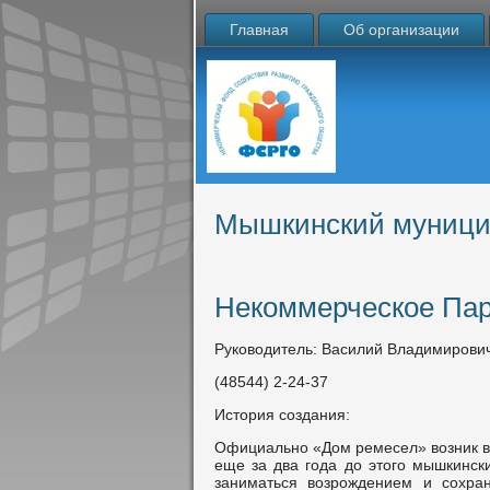
Главная
Об организации
Мышкинский муници
Некоммерческое Пар
Руководитель: Василий Владимирови
(48544) 2-24-37
История создания:
Официально «Дом ремесел» возник в 
еще за два года до этого мышкинск
заниматься возрождением и сохра