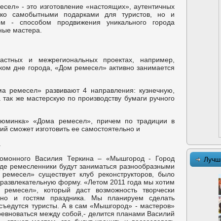
сел» - это изготовление «настоящих», аутентичных
ько самобытными подарками для туристов, но и
ом - способом продвижения уникального города
ные мастера.
астных и межрегиональных проектах, например,
ком дне города, «Дом ремесел» активно занимается
а ремесел» развивают 4 направления: кузнечную,
 так же мастерскую по производству бумаги ручного
зюминка» «Дома ремесел», причем по традиции в
й сможет изготовить ее самостоятельно и
.
омонного Василия Теркина – «Мышгород - Город
Лучш
 где ремесленники будут заниматься разнообразными
ремесел» существует клуб реконструкторов, было
-развлекательную форму. «Летом 2011 года мы хотим
 ремесел», который даст возможность творчески
 но и гостям праздника. Мы планируем сделать
 съедутся туристы. А в сам «Мышгород» - мастеров»
оревноваться между собой,- делится планами Василий