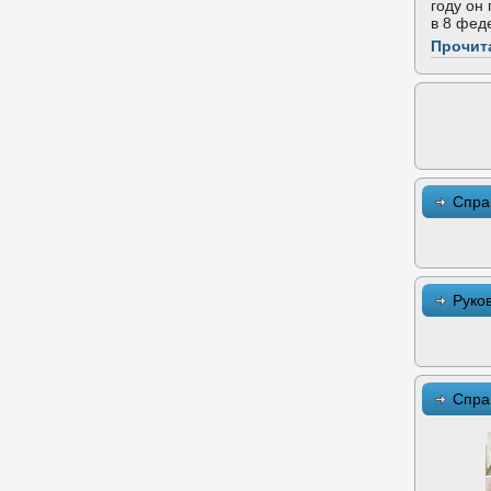
году он
в 8 фед
Прочит
Спра
Руко
Спра