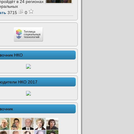
 пройдёт в 24 регионах
еральных
ать
3715
0
вочник НКО
водители НКО 2017
вочник