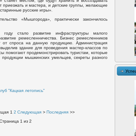
 станет местом, где будут хранить и воссоздавать
ут приезжать и мастера, и детские группы, желающие
 старинные русские игры».
ельство «Мышгорода», практически закончилось
году стало развитие инфраструктуры малого
азвитие ремесленничества. Бизнес ремесленников
т от спроса на данную продукцию. Администрация
выделив здание для проведения мастер-классов по
сы помогают продемонстрировать туристам, которые
 продукции мышкинских умельцев, секреты разного
Успе
луб "Кацкая летопись"
ущая
1
2
Следующая
>
Последняя
>>
Страница 1 из 2