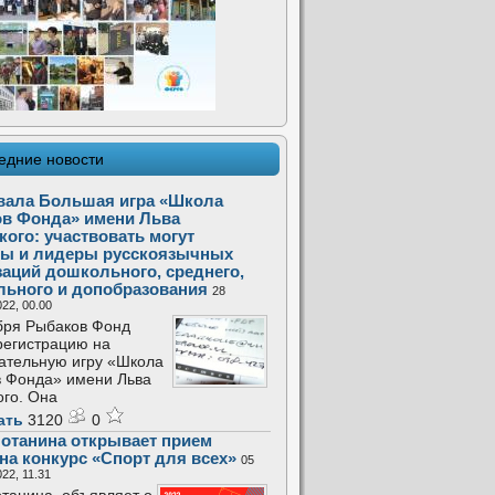
едние новости
вала Большая игра «Школа
в Фонда» имени Льва
кого: участвовать могут
ы и лидеры русскоязычных
заций дошкольного, среднего,
льного и допобразования
28
22, 00.00
бря Рыбаков Фонд
регистрацию на
ательную игру «Школа
 Фонда» имени Льва
ого. Она
ать
3120
0
отанина открывает прием
 на конкурс «Спорт для всех»
05
22, 11.31