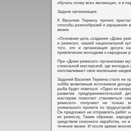
обучать этому всех желающих, и в п
Задачи организации:
К Василию Теркину прочно пристал
способы разнообразий и украшения жиз
жизни.
«Основная цель создания «Дома рем
и ремесел, нашей национальной куль
того, это и организация досуга н
привлечение молодежи к народным ре
При «Доме ремесел» организован муз
стекольной мастерской, где молодые 
изготавливают свои маленькие шедев
Задачей Василия Теркина стало не пр
хобби возможным источником дохода.
рыба будет ловиться. «Одно из напр
развитие предпринимательской д
мастерам помогает становиться са
ремесел» получают не только м
уникального проекта по трудоустрой
Он предложил не отправлять ребят н
их ремеслу, Таким образом, народн
средством сезонного заработка, но
течение жизни. И после армии мног