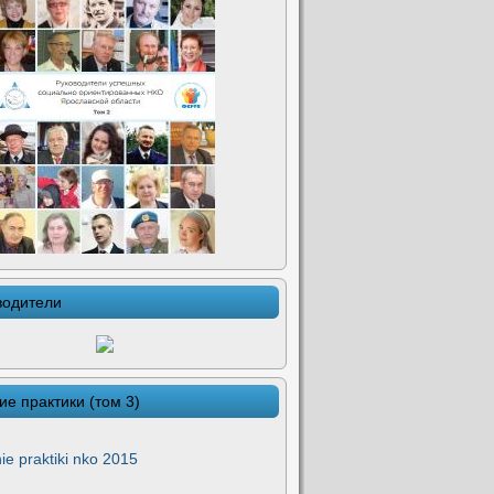
водители
ие практики (том 3)