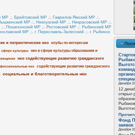
й МР
.:.
Брейтовский МР
.:.
Гаврилов-Ямский МР
.:.
ышкинский МР
.:.
Некоузский МР
.:.
Некрасовский МР
.:.
.:.
Пошехонский МР
.:.
Ростовский МР
.:.
Рыбинский МР
рославский МР
.:.
г. Переславль-Залесский
.:.
г. Рыбинск
кие и патриотические нко
клубы по интересам
Посл
нко в сфере культуры образования и
в сфере культуры
Старто
нко содействующие развитию гражданского
свещения
Рыбако
Выготс
содействующие развитию гражданского
фессиональные нко
команд
социальные и благотворительные нко
органи
е
специа
Декабря 20
12 дека
открыл 
образов
Рыбаков
Выготск
Прочит
Фонд П
заявок
Декабря 20