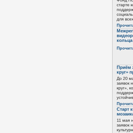
Фонд По
старте 
поддерж
социаль
для все
Прочит
Межрег
видеор
кольца 
Прочит
Приём 
круг» 
До 20 м
заявок 
круг», 
поддерж
устойчи
Прочит
Старт 
мозаик
11 мая 
заявок 
культур