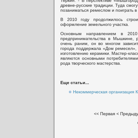
Теркин. - В перспективе «Мышгород»
древне-русские традиции. Туда смог
позаниматься ремеслом и поиграть в
В 2010 году продолжилось строит
оформление земельного участка.
Основным направлением в 2010 
предпринимательства в Мышкине, р
очень раним, он во многом зависи
города поддержала «Дом ремесел», 
изготовлению керамики. Мастер-клас
являются основными потребителями
рода творческого мастерства.
Еще статьи...
Некоммерческая организация К
<<
Первая
<
Предыд