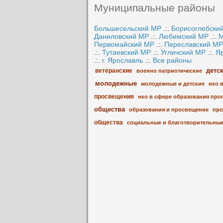
Муниципальные районы
Большесельский МР
.:.
Борисоглебски
Даниловский МР
.:.
Любимский МР
.:.
М
Первомайский МР
.:.
Переславский МР
.:.
Тутаевский МР
.:.
Угличский МР
.:.
Я
.:.
г. Ярославль
.:.
Все районы
детс
ветеранские
военно патриотические
молодежные
молодежные и детские
нко 
просвещения
нко в сфере образования про
общества
образования и просвещение
про
общества
социальные и благотворительны