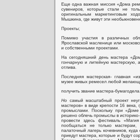
Еще одна важная миссия «Дома реме
сувениров, которые стали не тол
оригинальным маркетинговым ход
Мышкина, где живут эти необыкновен
Проекты;
Помимо участия в различных обл
Ярославской масленице или московс
и собственными проектами.
На сегодняшний день мастера «Дом
гончарную и литейную мастерскую, а
отлива.
Последняя мастерская- главная «и
музее живых ремесел любой желающи
получить звание мастера-бумагодела
Но
самый масштабный проект неуг
мастеров» в виде крепости 16 века,
промыслами. Поскольку при «Доме 
решено облечь промыслы в
историко
провести здесь фестиваль «Магия
пообщаться не только мастерам,
палаточный лагерь кочевников, куда
приедут мастера, которые и будут с