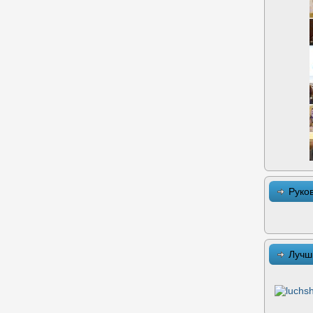
Руко
Лучш