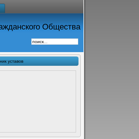
ажданского Общества
ник уставов