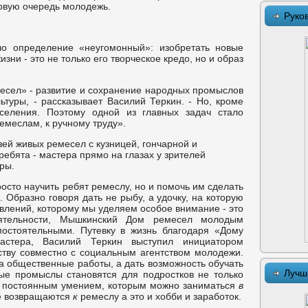
ервую очередь молодежь.
Руко
о определение «неугомонный»: изобретать новые
ни - это не только его творческое кредо, но и образ
есел» - развитие и сохранение народных промыслов
туры, - рассказывает Василий Теркин. - Но, кроме
аселения. Поэтому одной из главных задач стало
меслам, к ручному труду».
ей живых ремесел с кузницей, гончарной и
ребята - мастера прямо на глазах у зрителей
ры.
осто научить ребят ремеслу, но и помочь им сделать
 Образно говоря дать не рыбу, а удочку, на которую
авлений, которому мы уделяем особое внимание - это
еятельности, Мышкинский Дом ремесел молодым
мостоятельными. Путевку в жизнь благодаря «Дому
астера, Василий Теркин выступил инициатором
ству совместно с социальным агентством молодежи.
а общественные работы, а дать возможность обучать
Лучш
ые промыслы становятся для подростков не только
 и постоянным умением, которым можно заниматься
в
ие возвращаются
к
ремеслу а это и хобби и заработок.