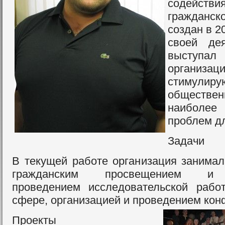
содейст
гражданск
создан в 2
своей де
выступал
организаци
стимулир
обществе
наиболе
проблем дл
Задачи
В текущей работе организация занимал
гражданским просвещением и 
проведением исследовательской рабо
сфере, организацией и проведением кон
Проекты