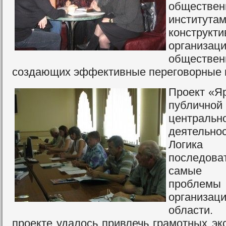
обществе
институт
констру
организац
обществен
создающих эффективные переговорные 
Проект «Я
публичной
централ
деятельно
Логик
последова
самые 
проблемы
организа
области.
проекте удалось привлечь грамотных эк