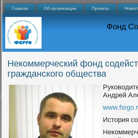
Главная
Об организации
Проекты
Новос
Фонд Со
Некоммерческий фонд содейст
гражданского общества
Руководи
Андрей Ал
www.fsrgo.
История с
Некомме