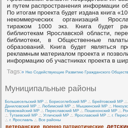
и путем распространения информации об
По итогам проекта будет издана книга «1
некоммерческих организаций Яросл
тиражом 1000 экз. Книга будет ра
библиотекам Ярославской области, пер
библиотеки, в Общественные палат
образований. Книга будет являться п
рекламным материалом проекта и позвол
информацию об участниках проекта в шир
Tags:
Нко Содействующие Развитию Гражданского Общест
Муниципальные районы
Большесельский МР
.:.
Борисоглебский МР
.:.
Брейтовский МР
.:
Даниловский МР
.:.
Любимский МР
.:.
Мышкинский МР
.:.
Некоуз
Первомайский МР
.:.
Переславский МР
.:.
Пошехонский МР
.:.
Ро
.:.
Тутаевский МР
.:.
Угличский МР
.:.
Ярославский МР
.:.
г. Перес
.:.
г. Ярославль
.:.
Все районы
детски
ветеранские
военно патриотические