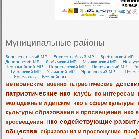
Муниципальные районы
Большесельский МР
.:.
Борисоглебский МР
.:.
Брейтовский МР
.:
Даниловский МР
.:.
Любимский МР
.:.
Мышкинский МР
.:.
Некоуз
Первомайский МР
.:.
Переславский МР
.:.
Пошехонский МР
.:.
Ро
.:.
Тутаевский МР
.:.
Угличский МР
.:.
Ярославский МР
.:.
г. Перес
.:.
г. Ярославль
.:.
Все районы
детски
ветеранские
военно патриотические
патриотические нко
клубы по интересам
молодежные и детские
нко в сфере культуры
культуры образования и просвещения
нко 
нко содействующие развит
просвещения
общества
образования и просвещение
проф