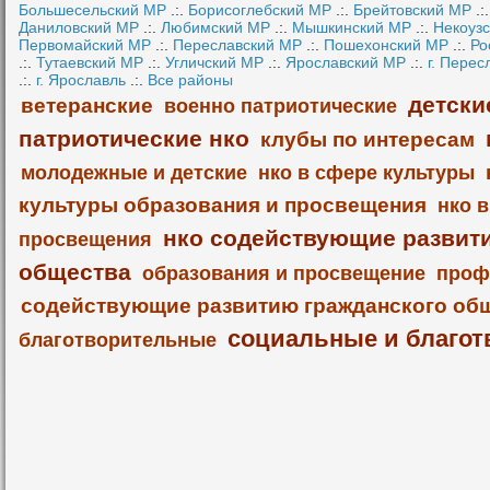
Большесельский МР
.:.
Борисоглебский МР
.:.
Брейтовский МР
.:
Даниловский МР
.:.
Любимский МР
.:.
Мышкинский МР
.:.
Некоуз
Первомайский МР
.:.
Переславский МР
.:.
Пошехонский МР
.:.
Ро
.:.
Тутаевский МР
.:.
Угличский МР
.:.
Ярославский МР
.:.
г. Перес
.:.
г. Ярославль
.:.
Все районы
детски
ветеранские
военно патриотические
патриотические нко
клубы по интересам
молодежные и детские
нко в сфере культуры
культуры образования и просвещения
нко 
нко содействующие развит
просвещения
общества
образования и просвещение
проф
содействующие развитию гражданского об
социальные и благот
благотворительные