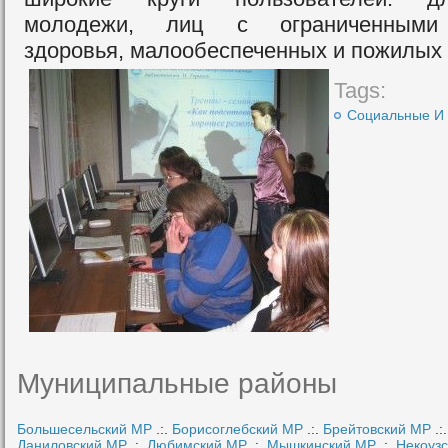
молодежи, лиц с ограниченными 
здоровья, малообеспеченных и пожилых
Tags:
Социальные И 
Муниципальные районы
Большесельский МР
.:.
Борисоглебский МР
.:.
Брейтовский МР
.:
Даниловский МР
.:.
Любимский МР
.:.
Мышкинский МР
.:.
Некоуз