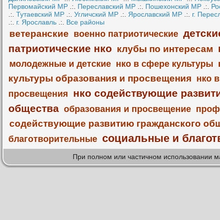
Первомайский МР
.:.
Переславский МР
.:.
Пошехонский МР
.:.
Ро
.:.
Тутаевский МР
.:.
Угличский МР
.:.
Ярославский МР
.:.
г. Перес
.:.
г. Ярославль
.:.
Все районы
детски
ветеранские
военно патриотические
патриотические нко
клубы по интересам
молодежные и детские
нко в сфере культуры
культуры образования и просвещения
нко 
нко содействующие развит
просвещения
общества
образования и просвещение
проф
содействующие развитию гражданского об
социальные и благот
благотворительные
При полном или частичном использовании м