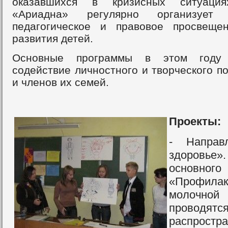
оказавшихся в кризисных ситуация
«Ариадна» регулярно организует п
педагогическое и правовое просвеще
развития детей.
Основные программы в этом году
содействие личностного и творческого 
и членов их семей.
Проекты:
- Направ
здоровь
основно
«Профил
молочно
проводя
распростр